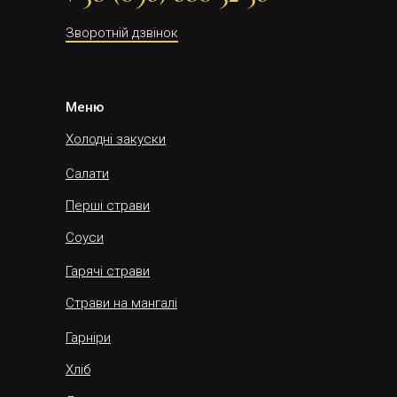
Зворотній дзвінок
Меню
Холодні закуски
Салати
Перші страви
Соуси
Гарячі страви
Страви на мангалі
Гарніри
Хліб