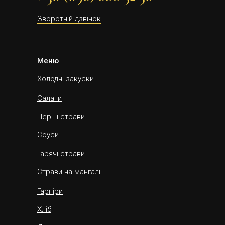
Зворотній дзвінок
Меню
Холодні закуски
Салати
Перші страви
Соуси
Гарячі страви
Страви на мангалі
Гарніри
Хліб