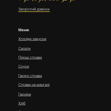
Зворотній дзвінок
Меню
Холодні закуски
Салати
Перші страви
Соуси
Гарячі страви
Страви на мангалі
Гарніри
Хліб