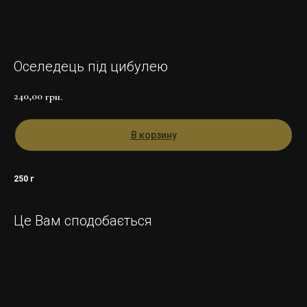
Оселедець під цибулею
240,00
грн.
В корзину
250 г
Це Вам сподобається