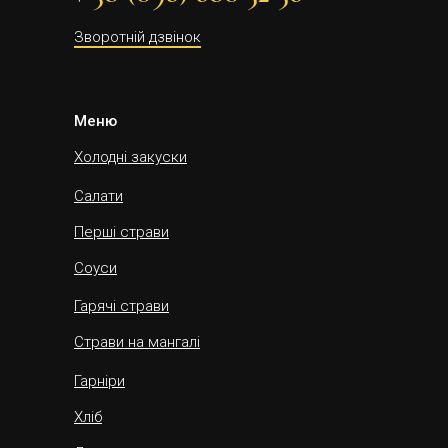
Зворотній дзвінок
Меню
Холодні закуски
Салати
Перші страви
Соуси
Гарячі страви
Страви на мангалі
Гарніри
Хліб