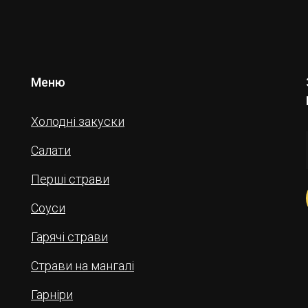
Меню
Холодні закуски
Салати
Перші страви
Соуси
Гарячі страви
Страви на мангалі
Гарніри